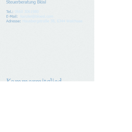
Steuerberatung Blösl
Tel.:
0660 3061980
E-Mail:
kanzlei@bloesl.com
Adresse
:
Hausbergstraße 38, 6344 Walchsee
Kammermitglied